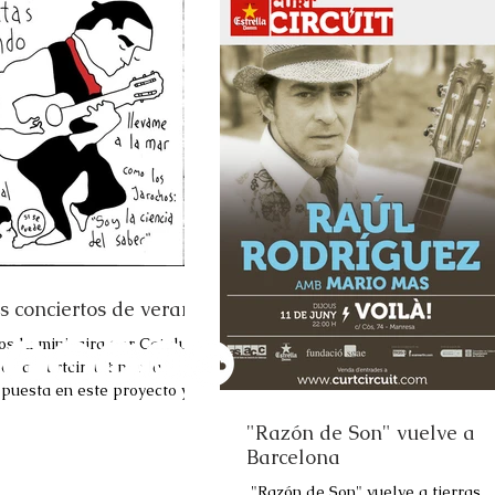
s conciertos de verano
os la mini-gira por Cataluña
os a Curtcircuit por la
 puesta en este proyecto y
s por la respuesta...
"Razón de Son" vuelve a
Barcelona
​ "Razón de Son" vuelve a tierras