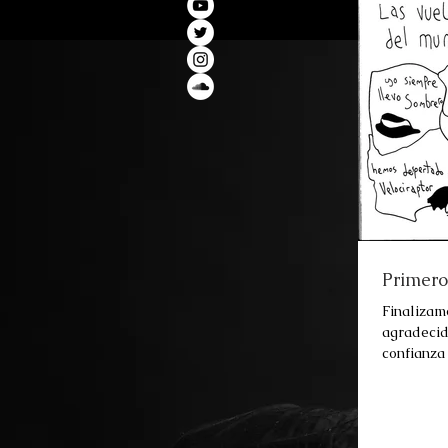
Primero
Finalizam
agradecid
confianza
muy felice