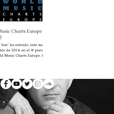
usic Charts Europe
)
 Son" ha entrado, este mes
bre de 2014, en el 4º puesto
ld Music Charts Europe. La
lica mensualmente...