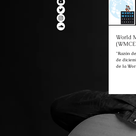
World M
(WMCE
"Razón de
de diciem
de la Wor
WMCE pub